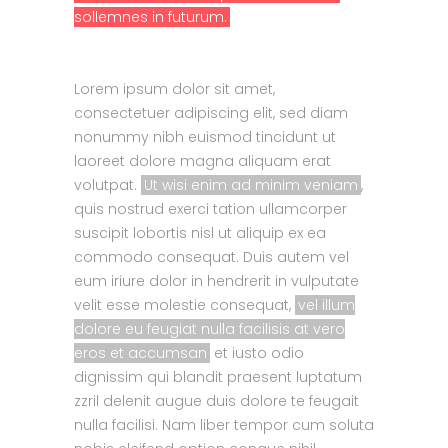
sollemnes in futurum.
Lorem ipsum dolor sit amet,
consectetuer adipiscing elit, sed diam
nonummy nibh euismod tincidunt ut
laoreet dolore magna aliquam erat
volutpat.
Ut wisi enim ad minim veniam
,
quis nostrud exerci tation ullamcorper
suscipit lobortis nisl ut aliquip ex ea
commodo consequat. Duis autem vel
eum iriure dolor in hendrerit in vulputate
velit esse molestie consequat,
vel illum
dolore eu feugiat nulla facilisis at vero
eros et accumsan
et iusto odio
dignissim qui blandit praesent luptatum
zzril delenit augue duis dolore te feugait
nulla facilisi. Nam liber tempor cum soluta