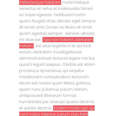
Pellentesque habitant
morbi tristique
senectus et netus et malesuada fames
ac turpis egestas. Vestibulum tortor
quam, feugiat vitae, ultricies eget, tempor
sit amet, ante. Donec eu libero sit amet
quam egestas semper. Aenean ultricies
mi vitae est.
Typi non habent claritatem
insitam
; est usus legentis in iis qui facit
eorum claritatem. Investigationes
demonstraverunt lectores legere me lius
quod ii legunt saepius. Claritas est etiam
processus dynamicus, qui sequitur
mutationem consuetudium lectorum.
Mirum est notare quam littera gothica,
quam nunc putamus parum claram,
anteposuerit litterarum formas
humanitatis per seacula quarta decima
et quinta decima.
Eodem modo typi, qui
nunc nobis videntur parum clari, fiant