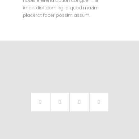
nobis eleifend option congue nihil
imperdiet doming id quod mazim
placerat facer possim assum.